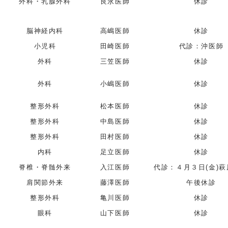
外科・乳腺外科
良永医師
休診
脳神経内科
高嶋医師
休診
小児科
田崎医師
代診：沖医師
外科
三笠医師
休診
外科
小嶋医師
休診
整形外科
松本医師
休診
整形外科
中島医師
休診
整形外科
田村医師
休診
内科
足立医師
休診
脊椎・脊髄外来
入江医師
代診：４月３日(金)
肩関節外来
藤澤医師
午後休診
整形外科
亀川医師
休診
眼科
山下医師
休診