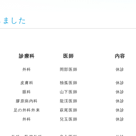
しました
診療科
医師
内容
外科
岡部医師
休診
）
皮膚科
独孤医師
休診
眼科
山下医師
休診
膠原病内科
龍渓医師
休診
足の外科外来
萩尾医師
休診
外科
兒玉医師
休診