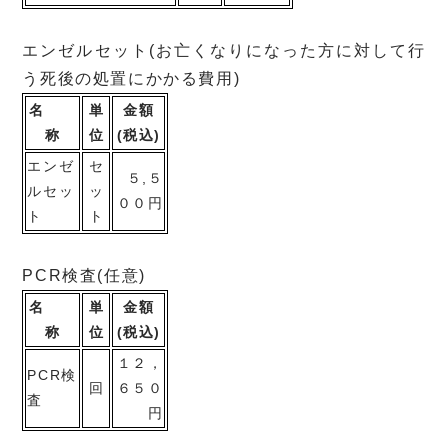
エンゼルセット(お亡くなりになった方に対して行
う死後の処置にかかる費用)
名
単
金額
称
位
(税込)
エンゼ
セ
５,５
ルセッ
ッ
００円
ト
ト
PCR検査(任意)
名
単
金額
称
位
(税込)
１２，
PCR検
回
６５０
査
円