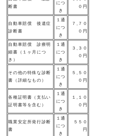
につ
断書
０円
き
１通
自動車賠償 後遺症
７,７０
につ
診断書
０円
き
自動車賠償 診療明
１通
３,３０
細書（１ヶ月につ
につ
０円
き）
き
１通
その他の特殊な診断
５,５０
につ
書（詳細なもの）
０円
き
１通
各種証明書（支払い
１,１０
につ
証明書等を含む）
０円
き
１通
職業安定所発行診断
５５０
につ
書
円
き