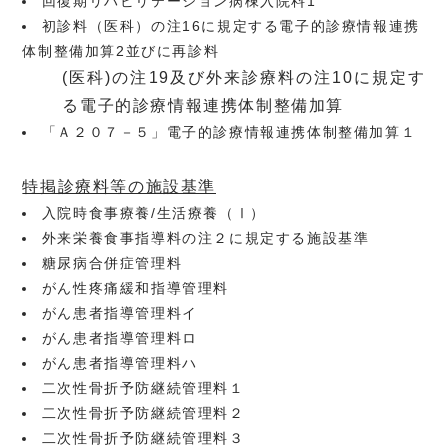
回復期リハビリテーション病棟入院料1
初診料（医科）の注16に規定する電子的診療情報連携
体制整備加算2並びに再診料
(医科)の注19及び外来診療料の注10に規定す
る電子的診療情報連携体制整備加算
「Ａ２０７－５」電子的診療情報連携体制整備加算１
特掲診療料等の施設基準
入院時食事療養/生活療養（Ⅰ）
外来栄養食事指導料の注２に規定する施設基準
糖尿病合併症管理料
がん性疼痛緩和指導管理料
がん患者指導管理料イ
がん患者指導管理料ロ
がん患者指導管理料ハ
二次性骨折予防継続管理料１
二次性骨折予防継続管理料２
二次性骨折予防継続管理料３