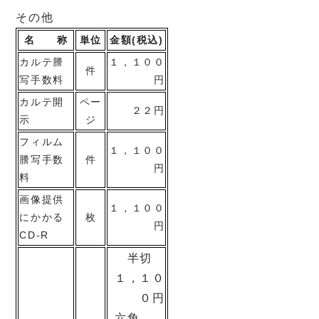
その他
名 称
単位
金額(税込)
カルテ謄
１，１００
件
写手数料
円
カルテ開
ペー
２２円
示
ジ
フィルム
１，１００
謄写手数
件
円
料
画像提供
１，１００
にかかる
枚
円
CD-R
半切
１，１０
０円
六角