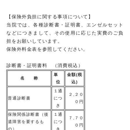
【保険外負担に関する事項について】
当院では、各種診断書・証明書、エンゼルセット
などにつきまして、その使用に応じた実費のご負
担をお願いしています。
保険外料金表を参照してください。
診断書・証明書料 （消費税込）
単
金額(税
名 称
位
込)
１通
２,２０
普通診断書
につ
０円
き
保険関係診断書（後
１通
７,７０
遺障害を要するも
につ
０円
の）
き