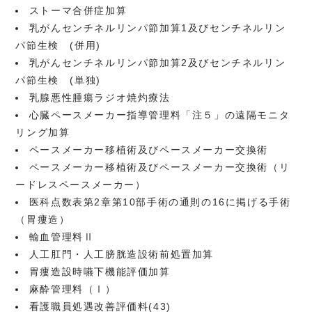
ストーマ合併症加算
乳がんセンチネルリンパ節加算1及びセンチネルリン
パ節生検 (併用)
乳がんセンチネルリンパ節加算2及びセンチネルリン
パ節生検 (単独)
乳腺悪性腫瘍ラジオ焼灼療法
心臓ペースメーカー指導管理料「注５」の遠隔モニタ
リング加算
ペースメーカー移植術及びペースメーカー交換術
ペースメーカー移植術及びペースメーカー交換術（リ
ードレスペースメーカー）
医科点数表第2章第10部手術の通則の16に掲げる手術
（胃瘻造）
輸血管理料Ⅱ
人工肛門・人工膀胱造設術前処置加算
胃瘻造設時嚥下機能評価加算
麻酔管理料（Ⅰ）
看護職員処遇改善評価料(43)