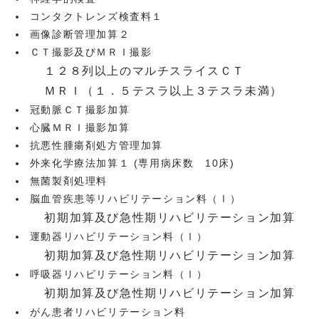
コンタクトレンズ検査料１
画像診断管理加算２
ＣＴ撮影及びＭＲＩ撮影
１２８列以上のマルチスライスＣＴ
ＭＲＩ（１．５テスラ以上３テスラ未満）
冠動脈ＣＴ撮影加算
心臓ＭＲＩ撮影加算
抗悪性腫瘍剤処方管理加算
外来化学療法加算１ (専用病床数 10床)
無菌製剤処理料
脳血管疾患等リハビリテーション料（Ⅰ）
初期加算及び急性期リハビリテーション加算
運動器リハビリテーション料（Ⅰ）
初期加算及び急性期リハビリテーション加算
呼吸器リハビリテーション料（Ⅰ）
初期加算及び急性期リハビリテーション加算
がん患者リハビリテーション料