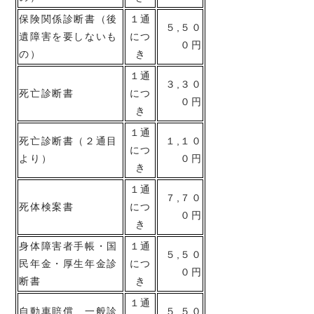
保険関係診断書（後
１通
５,５０
遺障害を要しないも
につ
０円
の）
き
１通
３,３０
死亡診断書
につ
０円
き
１通
死亡診断書（２通目
１,１０
につ
より）
０円
き
１通
７,７０
死体検案書
につ
０円
き
身体障害者手帳・国
１通
５,５０
民年金・厚生年金診
につ
０円
断書
き
１通
自動車賠償 一般診
５,５０