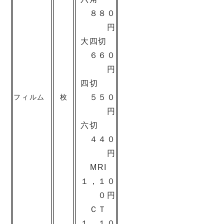
８８０
円
大四切
６６０
円
四切
フィルム
枚
５５０
円
六切
４４０
円
MRI
１，１０
０円
ＣＴ
１，１０