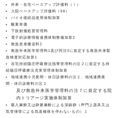
外来・在宅ベースアップ評価料（Ⅰ）
入院ベースアップ評価料（98）
バイオ後続品使用体制加算
酸素単価
下肢創傷処置管理料
電子的診療情報連携体制整備加算2
救急患者搬送料2
救急外来医学管理料1及び同注3に規定する救急外来緊
急検査対応加算1
在宅持続陽圧呼吸療法指導管理料の注２に規定する持
続陽圧呼吸療法充実管理体制加算
地域連携小児夜間・休日診療料の注２、地域連携夜
間・休日診療料の注２
及び救急外来医学管理料の注７に規定する院
内トリアージ実施体制加算
吸入麻酔又は静脈麻酔による深鎮静（声門上器具又は
気管挿管による気道確保を伴わないもの）１