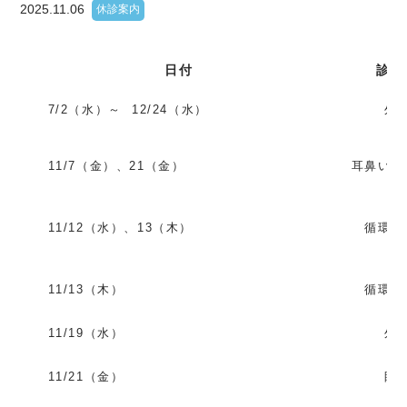
2025.11.06
休診案内
日付
診療
7
/2（水）～ 12
/24（水）
外
11/7（金）、21（金）
耳鼻いん
11/12（水）、13（木）
循環器
11/13（木）
循環器
11/19（水）
外
11/21（金）
眼