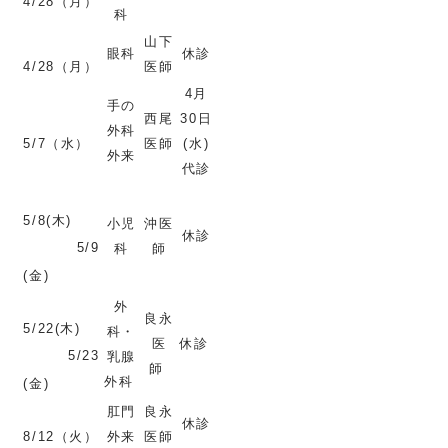
4/28（月）
科
山下
眼科
休診
4/28（月）
医師
4月
手の
西尾
30日
外科
5/7（水）
医師
(水)
外来
代診
5/8(木)
小児
沖医
休診
5/9
科
師
(金)
外
良永
5/22(木)
科・
医
休診
5/23
乳腺
師
外科
(金)
肛門
良永
休診
8/12（火）
外来
医師