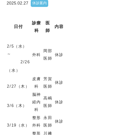
2025.02.27
休診案内
診療
医
日付
内容
科
師
2/5（水）
岡部
～
外科
休診
医師
2/26
（水）
皮膚
芳賀
休診
2/27（木）
科
医師
脳神
高嶋
経内
休診
3/6（木）
医師
科
整形
永田
休診
3/19（水）
外科
医師
整形
川﨑